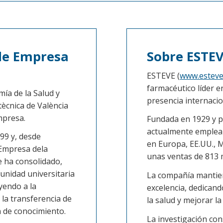
de Empresa
Sobre ESTE
ESTEVE (
www.estev
farmacéutico líder 
mía de la Salud y
presencia internacio
itècnica de València
mpresa.
Fundada en 1929 y pr
actualmente emplea 
99 y, desde
en Europa, EE.UU., 
 Empresa dela
unas ventas de 813 
se ha consolidado,
unidad universitaria
La compañía mantie
yendo a la
excelencia, dedican
 la transferencia de
la salud y mejorar la
n de conocimiento.
La investigación con